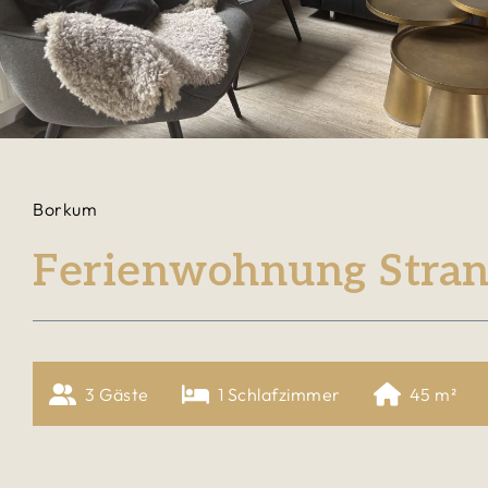
Borkum
Ferienwohnung Stran
3
 Gäste
1
 Schlafzimmer
45
 m²