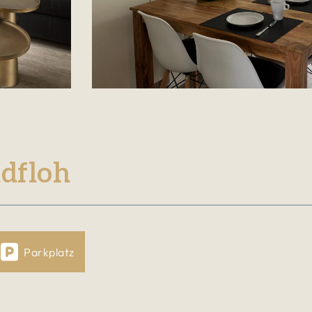
dfloh
Parkplatz