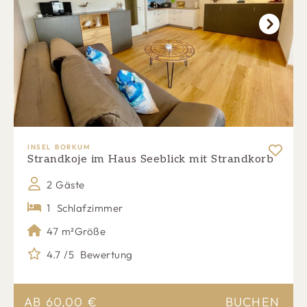
Next
INSEL BORKUM
Strandkoje im Haus Seeblick mit Strandkorb
2 Gäste
1
Schlafzimmer
47 m²
Größe
4.7 /5
Bewertung
AB
60,00
€
BUCHEN