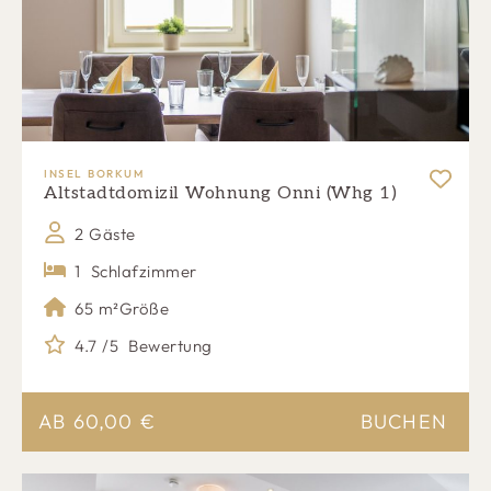
Next
INSEL BORKUM
Altstadtdomizil Wohnung Onni (Whg 1)
2 Gäste
1
Schlafzimmer
65 m²
Größe
4.7 /5
Bewertung
AB
60,00
€
BUCHEN