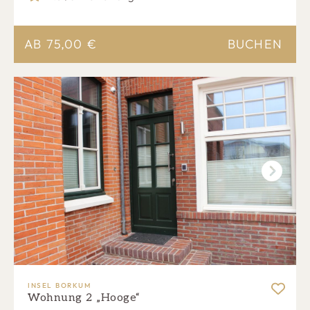
AB
75,00
€
BUCHEN
Next
INSEL BORKUM
Wohnung 2 „Hooge“