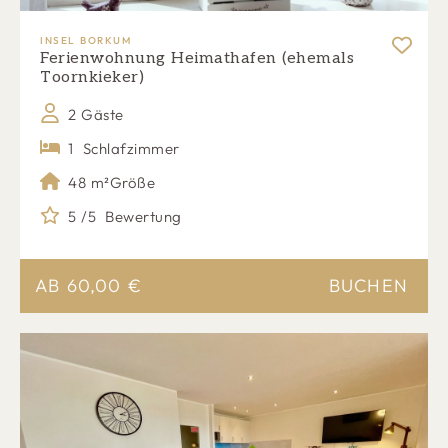
INSEL BORKUM
Ferienwohnung Heimathafen (ehemals
Toornkieker)
2 Gäste
1
Schlafzimmer
48 m²
Größe
5 /5
Bewertung
AB
60,00
€
BUCHEN