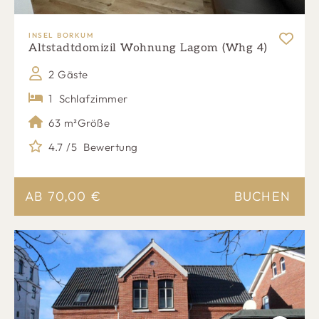
INSEL BORKUM
Altstadtdomizil Wohnung Lagom (Whg 4)
2 Gäste
1
Schlafzimmer
63 m²
Größe
4.7 /5
Bewertung
AB
70,00
€
BUCHEN