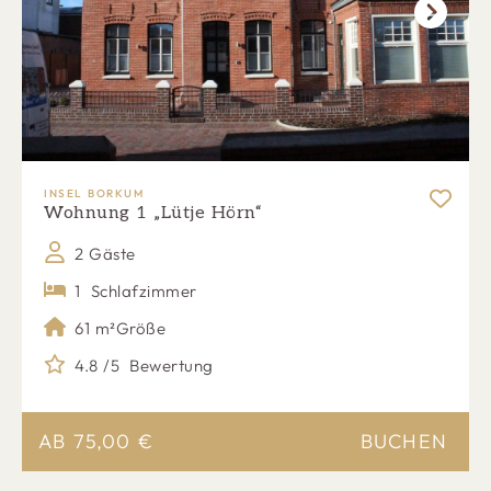
Next
INSEL BORKUM
Wohnung 1 „Lütje Hörn“
2 Gäste
1
Schlafzimmer
61 m²
Größe
4.8 /5
Bewertung
AB
75,00
€
BUCHEN