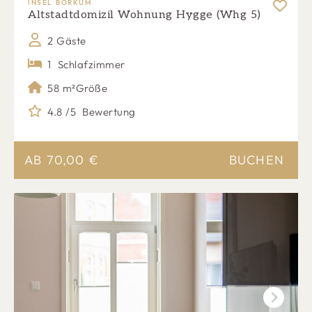
INSEL BORKUM
Altstadtdomizil Wohnung Hygge (Whg 5)
2 Gäste
1
Schlafzimmer
58 m²
Größe
4.8 /5
Bewertung
AB
70,00
€
BUCHEN