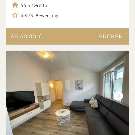
44 m²
Größe
4.8 /5
Bewertung
AB
60,00
€
BUCHEN
Next