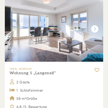
Next
INSEL BORKUM
Wohnung 5 „Langeneß“
2 Gäste
1
Schlafzimmer
58 m²
Größe
4.8 /5
Bewertung