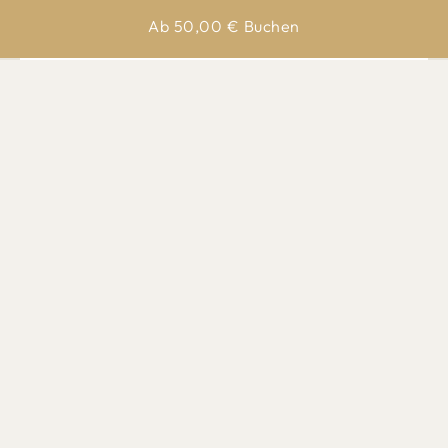
Ab
50,00
€
Buchen
Entfernung
0,1 km
Einkaufen
0,0 km
Restaurent
0,3 km
Bahnhof
Bewertungen
Ausstattung
5