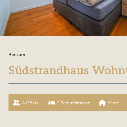
Borkum
Südstrandhaus Wohn
4
 Gäste
2
 Schlafzimmer
71
 m²