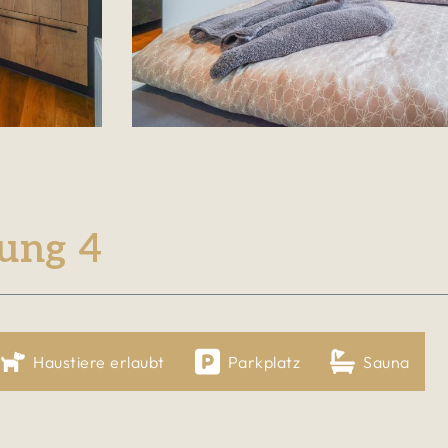
ung 4
Haustiere erlaubt
Parkplatz
Sauna