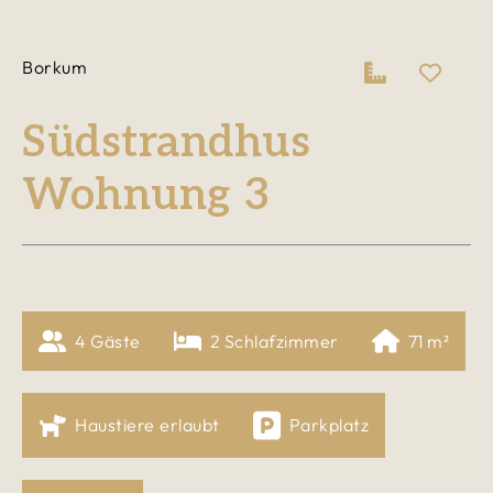
Borkum
Südstrandhus
Wohnung 3
4
 Gäste
2
 Schlafzimmer
71
 m²
Haustiere erlaubt
Parkplatz